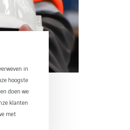
 verweven in
onze hoogste
s en doen we
nze klanten
 we met