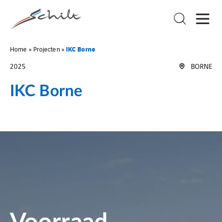
IKC Borne
Home
»
Projecten
»
2025
BORNE
IKC Borne