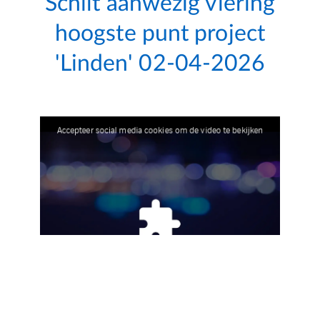
Schilt aanwezig viering
hoogste punt project
'Linden' 02-04-2026
Accepteer social media cookies om de video te bekijken