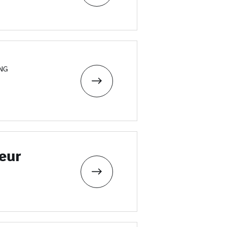
ING
eur